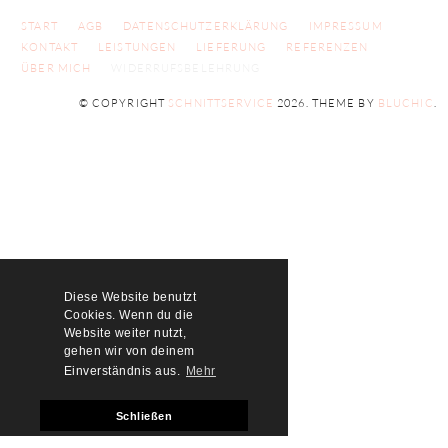
START
AGB
DATENSCHUTZERKLÄRUNG
IMPRESSUM
KONTAKT
LEISTUNGEN
LIEFERUNG
REFERENZEN
ÜBER MICH
WIDERRUFSBELEHRUNG
© COPYRIGHT
SCHNITTSERVICE
2026
. THEME BY
BLUCHIC
.
Diese Website benutzt
Cookies. Wenn du die
Website weiter nutzt,
gehen wir von deinem
Einverständnis aus.
Mehr
Schließen